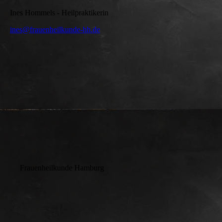
Ines Hommels - Heilpraktikerin
ines@frauenheilkunde-hh.de
Frauenheilkunde Hamburg