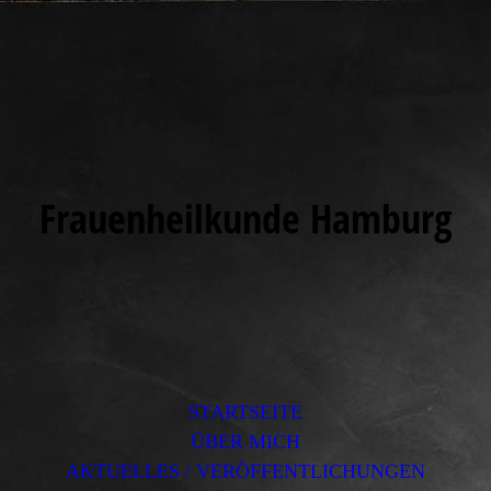
Frauenheilkunde Hamburg
STARTSEITE
ÜBER MICH
AKTUELLES / VERÖFFENTLICHUNGEN