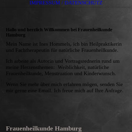
IMPRESSUM / DATENSCHUTZ
Hallo und herzlich Willkommen bei Frauenheilkunde
Hamburg
Mein Name ist Ines Hommels, ich bin Heilpraktikerin
und Fachtherapeutin für natürliche Frauenheilkunde.
Ich arbeite als Autorin und Vortragsrednerin rund um
meine Herzensthemen: Weiblichkeit, natürliche
Frauenheilkunde, Menstruation und Kinderwunsch.
Wenn Sie mehr über mich erfahren mögen, senden Sie
mir gerne eine Email. Ich freue mich auf Ihre Anfrage.
Frauenheilkunde Hamburg